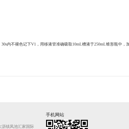
30s内不褪色记下V1，用移液管准确吸取10mL槽液于250mL锥形瓶中，加
手机网站
大沥镇凤池汇家国际