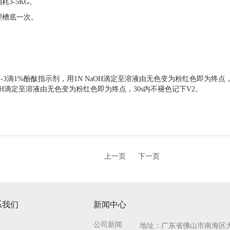
3-5KG。
理槽底一次。
2-3滴1%酚酞指示剂，用1N NaOH滴定至溶液由无色变为粉红色即为终点，
aOH滴定至溶液由无色变为粉红色即为终点，30s内不褪色记下V2。
上一页
下一页
系我们
新闻中心
公司新闻
地址：广东省佛山市南海区