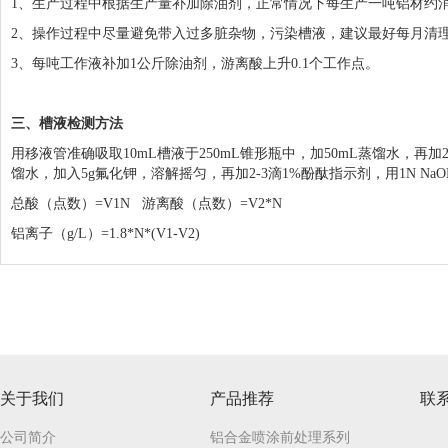
1、生产过程中根据生产量补加除油剂，正常情况下每生产一吨铝材约消耗
2、操作过程中尽量避免带入过多脏杂物，污染槽液，建议最好每月清
3、每吨工作液补加1公斤除油剂，游离酸上升0.1个工作点。
三、槽液检测方法
用移液管准确吸取10mL槽液于250mL锥形瓶中，加50mL蒸馏水，再加
馏水，加入5g氟化钾，溶解摇匀，再加2-3滴1%酚酞指示剂，用1N N
总酸（点数）=V1N 游离酸（点数）=V2*N
铝离子（g/L）=1.8*N*(V1-V2)
关于我们
产品推荐
联
公司简介
铝合金喷涂前处理系列